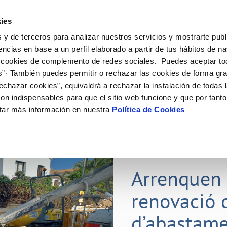
ES
CA
Ocupac
ies
 y de terceros para analizar nuestros servicios y mostrarte publ
El Teu Servei
La Teva Aigua
Coneix-nos
El
encias en base a un perfil elaborado a partir de tus hábitos de n
 cookies de complemento de redes sociales. Puedes aceptar to
s”· También puedes permitir o rechazar las cookies de forma gr
 AL CLIENT
AT
E CONDUCTA
NTRACTES
COMPROMÍS DE SERVEI
ACTUACIONS A LA XARXA
PERFIL DEL CONTRACTANT
MODIFICACIÓ DE DADES
echazar cookies”, equivaldrá a rechazar la instalación de todas 
S DE GESTIÓ I CERTIFICATS
e contacte
de la qualitat de l’aigua
vi titular
Customer Counsel (Defensa del c
Condicions generals de contract
Actualitzar dades bancàries
on indispensables para que el sitio web funcione y que por tant
'interès
a subministrament
Normativa del servei
Contrataciones
Actualitzar dades de domicil
tar más información en nuestra
Política de Cookies
via
xa de subministrament
Junta d’Arbitratge
Actualitzar dades personals
bres i afectacions
·licitud de connexió
ció de fuita interior
umentació contractació
15 D’OCT. 2025
Arrenquen 
renovació 
d’abastame