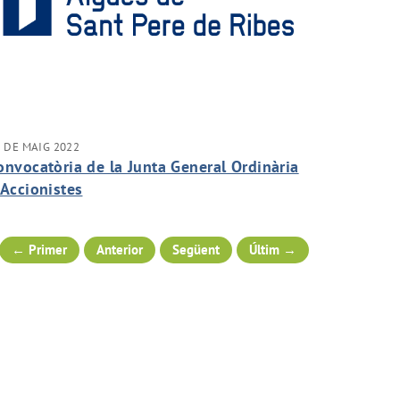
 DE MAIG 2022
onvocatòria de la Junta General Ordinària
'Accionistes
← Primer
Anterior
Següent
Últim →