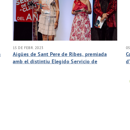
15 DE FEBR. 2023
05
a
Aigües de Sant Pere de Ribes, premiada
C
amb el distintiu Elegido Servicio de
d
Atención al Cliente del Año