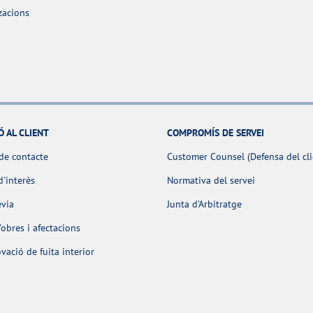
zacions
Ó AL CLIENT
COMPROMÍS DE SERVEI
de contacte
Customer Counsel (Defensa del cli
d'interès
Normativa del servei
èvia
Junta d’Arbitratge
obres i afectacions
ació de fuita interior