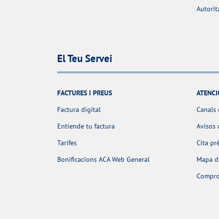
Autorit
El Teu Servei
FACTURES I PREUS
ATENCI
Factura digital
Canals 
Entiende tu factura
Avisos 
Tarifes
Cita pr
Bonificacions ACA Web General
Mapa d'
Comprov