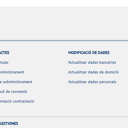
ACTES
MODIFICACIÓ DE DADES
itular
Actualitzar dades bancàries
bministrament
Actualitzar dades de domicili
de subministrament
Actualitzar dades personals
itud de connexió
ntació contractació
GESTIONES