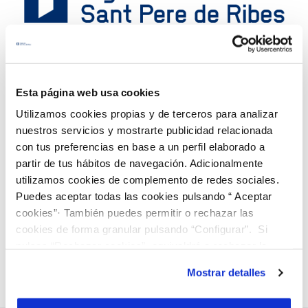
Esta página web usa cookies
12 JUN 2020
Utilizamos cookies propias y de terceros para analizar
Convocatoria de la Junta General Ordinaria de
nuestros servicios y mostrarte publicidad relacionada
Accionistas
con tus preferencias en base a un perfil elaborado a
partir de tus hábitos de navegación. Adicionalmente
utilizamos cookies de complemento de redes sociales.
Anterior
Siguiente
Puedes aceptar todas las cookies pulsando “ Aceptar
cookies”· También puedes permitir o rechazar las
cookies de forma granular pulsando “Configurar”. Si
Página 4 de 7
pulsas “Rechazar cookies”, equivaldrá a rechazar la
instalación de todas las cookies salvo las necesarias que
Mostrar detalles
son indispensables para que el sitio web funcione y que
por tanto no se pueden desactivar. Puedes consultar