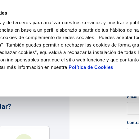
ES
CA
Empl
ies
 y de terceros para analizar nuestros servicios y mostrarte publ
ne
Tu Servicio
Tu Agua
Conócenos
Nuestro
encias en base a un perfil elaborado a partir de tus hábitos de n
 cookies de complemento de redes sociales. Puedes aceptar to
s”· También puedes permitir o rechazar las cookies de forma gr
N AL CLIENTE
COMPROMISO DE SERVICIO
CONTRATACIÓN
ÉTICO
ONTRATOS
ACTUACIONES EN LA RED
MODIFICACIÓN DE DATOS
echazar cookies”, equivaldrá a rechazar la instalación de todas 
e contacto
alidad del agua
Customer Counsel (Defensa del cli
Condiciones Generales de Contrata
Cambio de titular
Actualizar datos bancarios
 DE GESTIÓN Y CERTIFICADOS
on indispensables para que el sitio web funcione y que por tant
 interés
Normativa del servicio
Contrataciones
Alta de suministro
Actualizar datos de domici
tar más información en nuestra
Política de Cookies
ia
Junta de Arbitraje
Baja de suministro
Actualizar datos personale
bras y afectaciones
Acc
Solicitud de Acometida
ión de fuga interior
Documentación contratación
Email
dar?
VER TODAS LAS GESTIONES
Contr