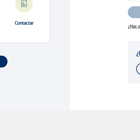
Contactar
¿Has o
¿