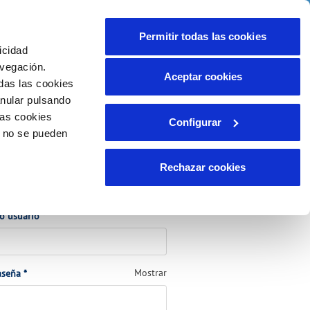
eo
Actualidad
Ayuda
Contáctanos
Permitir todas las cookies
icidad
Área de clientes
s compromisos
avegación.
Aceptar cookies
das las cookies
anular pulsando
CUIDADOS DEL AGUA
INCIDENCIAS
las cookies
Configurar
ente)
ción
Consejos de ahorro
Comunica anomalías o posibles
o no se pueden
fraudes
lio
Reclamaciones
s
Rechazar cookies
ede a tu cuenta
(Obligatorio)
 o usuario
*
(Obligatorio)
Mostrar
aseña
*