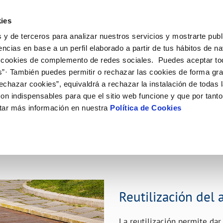
ES
CA
Emple
ies
 y de terceros para analizar nuestros servicios y mostrarte publ
ne
Tu Servicio
Tu Agua
Conócenos
Nuestro
encias en base a un perfil elaborado a partir de tus hábitos de n
 cookies de complemento de redes sociales. Puedes aceptar to
s”· También puedes permitir o rechazar las cookies de forma gr
N AL CLIENTE
D
 ÉTICO
NTRATOS
COMPROMISO DE SERVICIO
ACTUACIONES EN LA RED
CONTRATACIÓN
MODIFICACIÓN DE DATOS
echazar cookies”, equivaldrá a rechazar la instalación de todas 
AS DE GESTIÓN Y CERTIFICADOS
 de contacto
calidad del agua
bio de titular
Customer Counsel (Defensa del c
Condiciones Generales de Contra
Actualizar datos bancarios
on indispensables para que el sitio web funcione y que por tant
e interés
a de suministro
Normativa del servicio
Contrataciones
Actualizar datos de domicili
tar más información en nuestra
Política de Cookies
via
a de suministro
Junta de Arbitraje
Actualizar datos personales
obras y afectaciones
icitud de Acometida
ación de fuga interior
umentación contratación
VER TODAS LAS GESTIONES
Reutilización del 
La reutilización permite dar