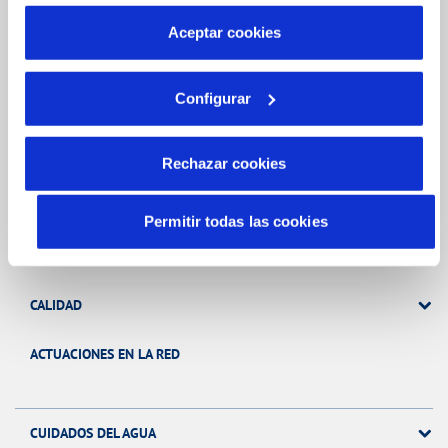
por tanto no se pueden desactivar. Puedes consultar
FACTURAS Y PRECIOS
más información en nuestra
Política de Cookies
Aceptar cookies
ATENCIÓN AL CLIENTE
Configurar
COMPROMISO DE SERVICIO
Rechazar cookies
Tu Agua
Permitir todas las cookies
NUESTRO PAPEL EN EL CICLO URBANO
CALIDAD
ACTUACIONES EN LA RED
CUIDADOS DEL AGUA