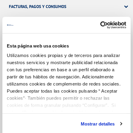
FACTURAS, PAGOS Y CONSUMOS
CONTRATOS
MODIFICACIÓN DE DATOS
Esta página web usa cookies
INCIDENCIAS
Utilizamos cookies propias y de terceros para analizar
nuestros servicios y mostrarte publicidad relacionada
con tus preferencias en base a un perfil elaborado a
TODAS LAS GESTIONES
partir de tus hábitos de navegación. Adicionalmente
utilizamos cookies de complemento de redes sociales.
OTRAS GESTIONES
Puedes aceptar todas las cookies pulsando “ Aceptar
cookies”· También puedes permitir o rechazar las
cookies de forma granular pulsando “Configurar”. Si
pulsas “Rechazar cookies”, equivaldrá a rechazar la
Tu Servicio
instalación de todas las cookies salvo las necesarias que
Mostrar detalles
son indispensables para que el sitio web funcione y que