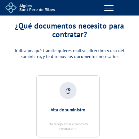
Menu
GESTIONES ONLINE
¿Qué documentos necesito para
contratar?
VER TODAS LAS GESTIONES
Indicanos qué trámite quieres realizar, dirección y uso del
suministro, y te diremos los documentos necesarios
TU SERVICIO
VER TODAS LAS GESTIONES
TU AGUA
VER TODAS LAS GESTIONES
Alta de suministro
CONÓCENOS
No tengo agua y necesito
contratarla