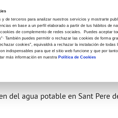
ES
CA
Emple
ies
 y de terceros para analizar nuestros servicios y mostrarte publ
ne
Tu Servicio
Tu Agua
Conócenos
Nuestro
encias en base a un perfil elaborado a partir de tus hábitos de n
 cookies de complemento de redes sociales. Puedes aceptar to
s”· También puedes permitir o rechazar las cookies de forma gr
N AL CLIENTE
D
 ÉTICO
NTRATOS
COMPROMISO DE SERVICIO
ACTUACIONES EN LA RED
CONTRATACIÓN
MODIFICACIÓN DE DATOS
echazar cookies”, equivaldrá a rechazar la instalación de todas 
AS DE GESTIÓN Y CERTIFICADOS
 de contacto
calidad del agua
bio de titular
Customer Counsel (Defensa del c
Condiciones Generales de Contra
Actualizar datos bancarios
on indispensables para que el sitio web funcione y que por tant
e interés
a de suministro
Normativa del servicio
Contrataciones
Actualizar datos de domicili
ÓN
tar más información en nuestra
Política de Cookies
via
a de suministro
Junta de Arbitraje
Actualizar datos personales
obras y afectaciones
icitud de Acometida
ación de fuga interior
umentación contratación
gen del agua potable en Sant Pere d
VER TODAS LAS GESTIONES