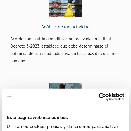
Análisis de radiactividad
Acorde con la última modificación realizada en el Real
Decreto 3/2023, establece que debe determinarse el
potencial de actividad radiactiva en las aguas de consumo
humano.
Determinación cloro residual libre in situ
Esta página web usa cookies
Utilizamos cookies propias y de terceros para analizar
Para garantizar la correcta desinfección del agua.