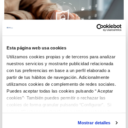
Esta página web usa cookies
Utilizamos cookies propias y de terceros para analizar
nuestros servicios y mostrarte publicidad relacionada
con tus preferencias en base a un perfil elaborado a
partir de tus hábitos de navegación. Adicionalmente
Cuida tu seguridad.
Mantente alerta ante
mensajes sospechosos, y usa siempre
utilizamos cookies de complemento de redes sociales.
nuestros canales oficiales. Actualiza tu
Puedes aceptar todas las cookies pulsando “ Aceptar
contraseña regularmente.
cookies”· También puedes permitir o rechazar las
cookies de forma granular pulsando “Configurar”. Si
pulsas “Rechazar cookies”, equivaldrá a rechazar la
instalación de todas las cookies salvo las necesarias que
Mostrar detalles
son indispensables para que el sitio web funcione y que