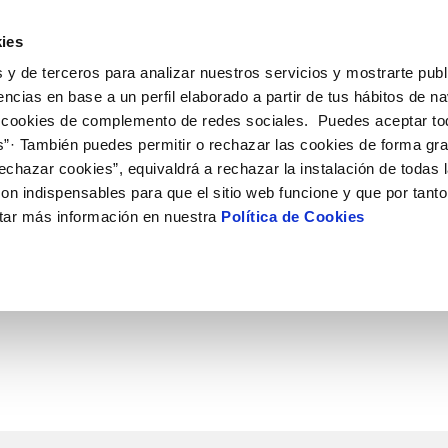
ES
CA
Emple
ies
 y de terceros para analizar nuestros servicios y mostrarte publ
ne
Tu Servicio
Tu Agua
Conócenos
Nuestro
encias en base a un perfil elaborado a partir de tus hábitos de n
 cookies de complemento de redes sociales. Puedes aceptar to
s”· También puedes permitir o rechazar las cookies de forma gr
N AL CLIENTE
D
 ÉTICO
NTRATOS
COMPROMISO DE SERVICIO
ACTUACIONES EN LA RED
CONTRATACIÓN
MODIFICACIÓN DE DATOS
echazar cookies”, equivaldrá a rechazar la instalación de todas 
AS DE GESTIÓN Y CERTIFICADOS
 de contacto
calidad del agua
bio de titular
Customer Counsel (Defensa del c
Condiciones Generales de Contra
Actualizar datos bancarios
on indispensables para que el sitio web funcione y que por tant
e interés
a de suministro
Normativa del servicio
Contrataciones
Actualizar datos de domicili
tar más información en nuestra
Política de Cookies
via
a de suministro
Junta de Arbitraje
Actualizar datos personales
obras y afectaciones
icitud de Acometida
ación de fuga interior
umentación contratación
VER TODAS LAS GESTIONES