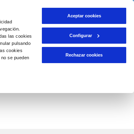
o
Actualidad
Ayuda
Contáctanos
Aceptar cookies
icidad
Área de clientes
s compromisos
avegación.
Configurar
das las cookies
anular pulsando
CUIDADOS DEL AGUA
INCIDENCIAS
las cookies
liente)
tación
Consejos de ahorro
Comunica anomalías o posibles
Rechazar cookies
o no se pueden
fraudes
o
Reclamaciones