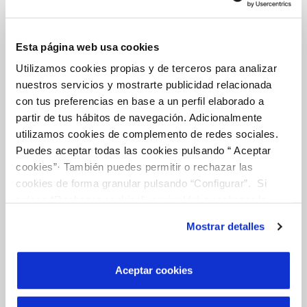
Esta página web usa cookies
Tu Agua
Utilizamos cookies propias y de terceros para analizar
nuestros servicios y mostrarte publicidad relacionada
con tus preferencias en base a un perfil elaborado a
NUESTRO PAPEL EN EL CICLO URBANO
partir de tus hábitos de navegación. Adicionalmente
CALIDAD
utilizamos cookies de complemento de redes sociales.
Puedes aceptar todas las cookies pulsando “ Aceptar
ACTUACIONES EN LA RED
cookies”· También puedes permitir o rechazar las
cookies de forma granular pulsando “Configurar”. Si
CUIDADOS DEL AGUA
pulsas “Rechazar cookies”, equivaldrá a rechazar la
instalación de todas las cookies salvo las necesarias que
Mostrar detalles
son indispensables para que el sitio web funcione y que
por tanto no se pueden desactivar. Puedes consultar
Conócenos
más información en nuestra
Política de Cookies
Aceptar cookies
SOBRE NOSOTROS