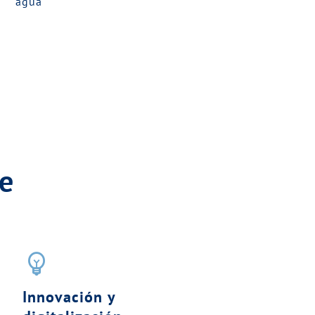
agua
e
emoji_objects
Innovación y