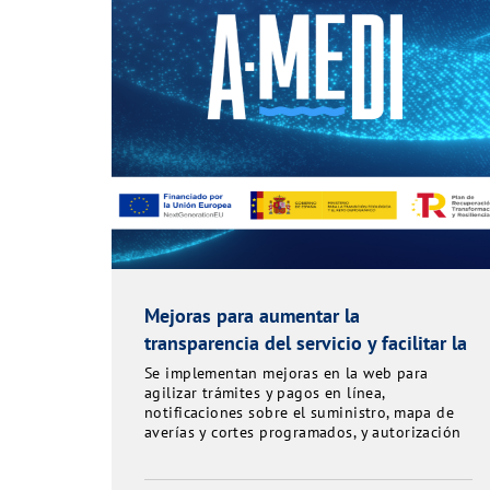
Mejoras para aumentar la
transparencia del servicio y facilitar la
gestión ciudadana
Se implementan mejoras en la web para
agilizar trámites y pagos en línea,
notificaciones sobre el suministro, mapa de
averías y cortes programados, y autorización
de terceros para realizar gestiones.