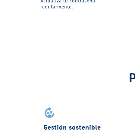
Actualiza tu contraseña
regularmente.
compost
Gestión sostenible