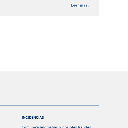
Leer más...
INCIDENCIAS
Comunica anomalías o posibles fraudes