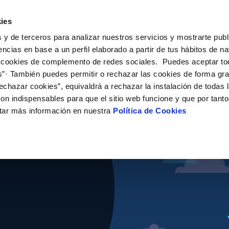
ES
CA
Emple
ies
 y de terceros para analizar nuestros servicios y mostrarte publ
ne
Tu Servicio
Tu Agua
Conócenos
Nuestro
encias en base a un perfil elaborado a partir de tus hábitos de n
 cookies de complemento de redes sociales. Puedes aceptar to
s”· También puedes permitir o rechazar las cookies de forma gr
N AL CLIENTE
D
 ÉTICO
NTRATOS
COMPROMISO DE SERVICIO
ACTUACIONES EN LA RED
CONTRATACIÓN
MODIFICACIÓN DE DATOS
echazar cookies”, equivaldrá a rechazar la instalación de todas 
AS DE GESTIÓN Y CERTIFICADOS
 de contacto
calidad del agua
bio de titular
Customer Counsel (Defensa del c
Condiciones Generales de Contra
Actualizar datos bancarios
on indispensables para que el sitio web funcione y que por tant
e Becas "Jóvenes
e interés
a de suministro
Normativa del servicio
Contrataciones
Actualizar datos de domicili
tar más información en nuestra
Política de Cookies
via
a de suministro
Junta de Arbitraje
Actualizar datos personales
es
obras y afectaciones
icitud de Acometida
ación de fuga interior
umentación contratación
uieran
VER TODAS LAS GESTIONES