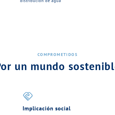
distribución de agua
COMPROMETIDOS
Por un mundo sostenibl
handshake
Implicación social