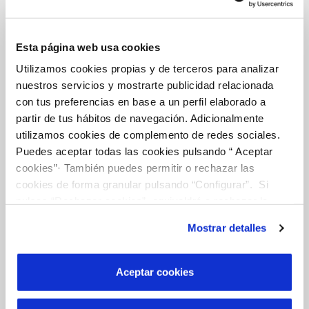
Esta página web usa cookies
Tu Agua
Utilizamos cookies propias y de terceros para analizar
nuestros servicios y mostrarte publicidad relacionada
con tus preferencias en base a un perfil elaborado a
NUESTRO PAPEL EN EL CICLO URBANO
partir de tus hábitos de navegación. Adicionalmente
CALIDAD
utilizamos cookies de complemento de redes sociales.
Puedes aceptar todas las cookies pulsando “ Aceptar
ACTUACIONES EN LA RED
cookies”· También puedes permitir o rechazar las
cookies de forma granular pulsando “Configurar”. Si
CUIDADOS DEL AGUA
pulsas “Rechazar cookies”, equivaldrá a rechazar la
instalación de todas las cookies salvo las necesarias que
Mostrar detalles
son indispensables para que el sitio web funcione y que
por tanto no se pueden desactivar. Puedes consultar
Conócenos
más información en nuestra
Política de Cookies
Aceptar cookies
SOBRE NOSOTROS