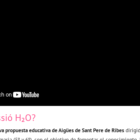
ssió H₂O?
va propuesta educativa de Aigües de Sant Pere de Ribes
dirigi
maria (5º y 6º), con el objetivo de fomentar el conocimiento, 