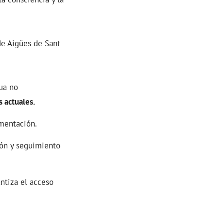
 de Aigües de Sant
gua no
s actuales.
imentación.
ión y seguimiento
antiza el acceso