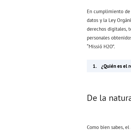
En cumplimiento de 
datos y la Ley Orgán
derechos digitales, 
personales obtenidos
“Missió H2O”.
1. ¿Quién es el r
De la natur
Como bien sabes, el 