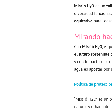
Missió H₂O
es un
tal
diversidad funcional
equitativa
para todas
Mirando hac
Con
Missió H₂O
, Aig
el
futuro sostenible 
y con impacto real e
agua es apostar por u
Política de protecci
“Missió H2O” es un 
natural y urbano del