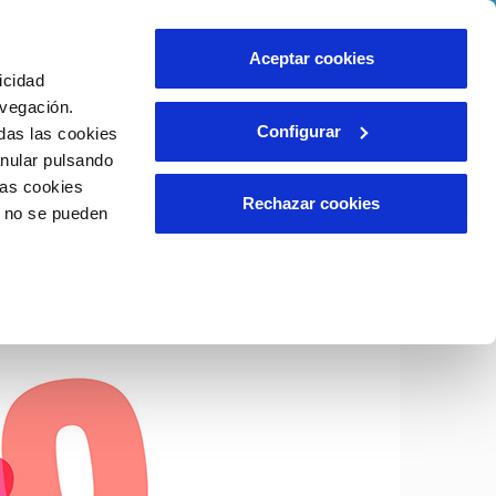
o
Actualidad
Ayuda
Contáctanos
Aceptar cookies
icidad
Área de clientes
s compromisos
avegación.
Configurar
das las cookies
anular pulsando
CUIDADOS DEL AGUA
INCIDENCIAS
las cookies
liente)
tación
Consejos de ahorro
Comunica anomalías o posibles
Rechazar cookies
o no se pueden
fraudes
o
Reclamaciones