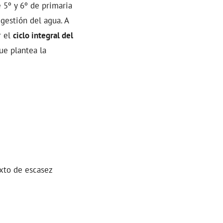
 5º y 6º de primaria
gestión del agua. A
r el
ciclo integral del
que plantea la
xto de escasez