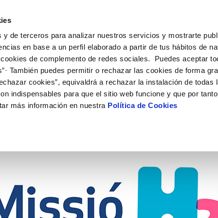
ES
CA
Emple
ies
 y de terceros para analizar nuestros servicios y mostrarte publ
ne
Tu Servicio
Tu Agua
Conócenos
Nuestro
encias en base a un perfil elaborado a partir de tus hábitos de n
 cookies de complemento de redes sociales. Puedes aceptar to
s”· También puedes permitir o rechazar las cookies de forma gr
N AL CLIENTE
D
 ÉTICO
NTRATOS
COMPROMISO DE SERVICIO
ACTUACIONES EN LA RED
CONTRATACIÓN
MODIFICACIÓN DE DATOS
echazar cookies”, equivaldrá a rechazar la instalación de todas 
AS DE GESTIÓN Y CERTIFICADOS
 de contacto
calidad del agua
bio de titular
Customer Counsel (Defensa del c
Condiciones Generales de Contra
Actualizar datos bancarios
on indispensables para que el sitio web funcione y que por tant
e interés
a de suministro
Normativa del servicio
Contrataciones
Actualizar datos de domicili
 AMBIENTAL
tar más información en nuestra
Política de Cookies
via
a de suministro
Junta de Arbitraje
Actualizar datos personales
obras y afectaciones
icitud de Acometida
ación de fuga interior
umentación contratación
VER TODAS LAS GESTIONES