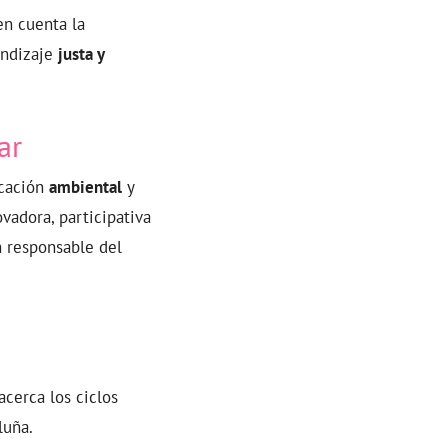
en cuenta la
endizaje
justa y
ar
ucación
ambiental
y
vadora, participativa
n responsable del
cerca los ciclos
luña.