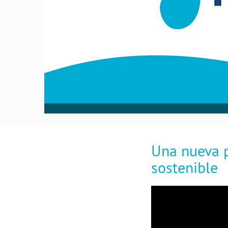
Una nueva p
sostenible