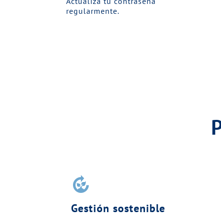
Actualiza tu contraseña
regularmente.
compost
Gestión sostenible