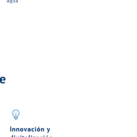
agua
e
emoji_objects
Innovación y