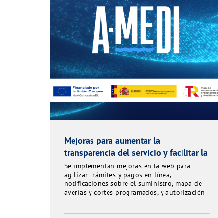
Mejoras para aumentar la
transparencia del servicio y facilitar la
gestión ciudadana
Se implementan mejoras en la web para
agilizar trámites y pagos en línea,
notificaciones sobre el suministro, mapa de
averías y cortes programados, y autorización
de terceros para realizar gestiones.