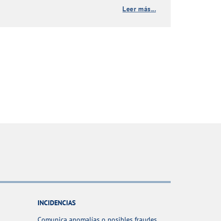
Leer más...
INCIDENCIAS
Comunica anomalías o posibles fraudes