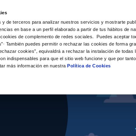
ES
CA
Emple
ies
 y de terceros para analizar nuestros servicios y mostrarte publ
ne
Tu Servicio
Tu Agua
Conócenos
Nuestro
encias en base a un perfil elaborado a partir de tus hábitos de n
 cookies de complemento de redes sociales. Puedes aceptar to
s”· También puedes permitir o rechazar las cookies de forma gr
N AL CLIENTE
D
 ÉTICO
NTRATOS
COMPROMISO DE SERVICIO
ACTUACIONES EN LA RED
CONTRATACIÓN
MODIFICACIÓN DE DATOS
echazar cookies”, equivaldrá a rechazar la instalación de todas 
AS DE GESTIÓN Y CERTIFICADOS
 de contacto
calidad del agua
bio de titular
Customer Counsel (Defensa del c
Condiciones Generales de Contra
Actualizar datos bancarios
on indispensables para que el sitio web funcione y que por tant
e Becas "Jóvenes
e interés
a de suministro
Normativa del servicio
Contrataciones
Actualizar datos de domicili
tar más información en nuestra
Política de Cookies
via
a de suministro
Junta de Arbitraje
Actualizar datos personales
es
obras y afectaciones
icitud de Acometida
ación de fuga interior
umentación contratación
uieran
VER TODAS LAS GESTIONES