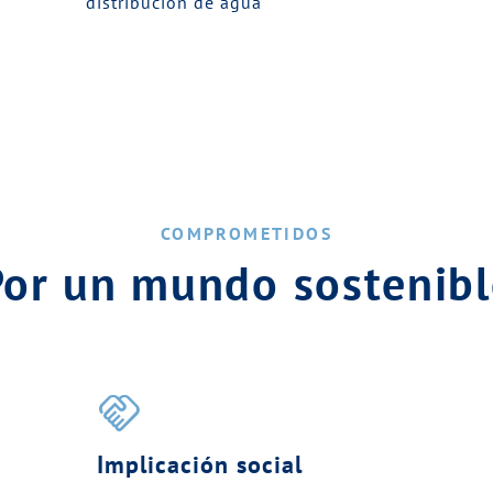
distribución de agua
COMPROMETIDOS
Por un mundo sostenibl
handshake
Implicación social