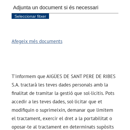
e
l
a
i
n
f
r
a
c
Afegeix més documents
c
i
ó
T'informem que
AIGÜES DE SANT PERE DE RIBES
S.A.
tractarà les teves dades personals amb la
finalitat de tramitar la gestió que sol·licitis. Pots
accedir a les teves dades, sol·licitar que et
modifiquin o suprimeixin, demanar que limitem
el tractament, exercir el dret a la portabilitat o
oposar-te al tractament en determinats supòsits