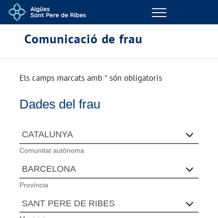
Menu
Comunicació de frau
GESTIONS EN LÍNIA
EL TEU SERVEI
Els camps marcats amb
*
són obligatoris
LA TEVA AIGUA
Dades del frau
CONEIX-NOS
EL NOSTRE COMPROMÍS
Comunitat autònoma
Província