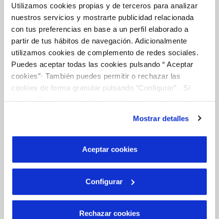
Utilizamos cookies propias y de terceros para analizar
nuestros servicios y mostrarte publicidad relacionada
con tus preferencias en base a un perfil elaborado a
Gestions en Línia
partir de tus hábitos de navegación. Adicionalmente
utilizamos cookies de complemento de redes sociales.
FACTURES, PAGAMENTS I CONSUMS
Puedes aceptar todas las cookies pulsando “ Aceptar
cookies”· También puedes permitir o rechazar las
CONTRACTES
cookies de forma granular pulsando “Configurar”. Si
pulsas “Rechazar cookies”, equivaldrá a rechazar la
MODIFICACIÓ DE DADES
instalación de todas las cookies salvo las necesarias que
Mostrar detalles
son indispensables para que el sitio web funcione y que
INCIDENCIES
por tanto no se pueden desactivar. Puedes consultar
más información en nuestra
Política de Cookies
Aceptar cookies
TOTES LES GESTIONS
Configurar
OTRAS GESTIONES
Rechazar cookies