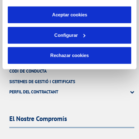
por tanto no se pueden desactivar. Puedes consultar
CURA DE L'AIGUA
más información en nuestra
Política de Cookies
Aceptar cookies
Configurar
Coneix-nos
Rechazar cookies
SOBRE NOSALTRES
CODI DE CONDUCTA
SISTEMES DE GESTIÓ I CERTIFICATS
PERFIL DEL CONTRACTANT
El Nostre Compromís