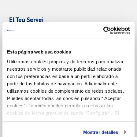
El Teu Servei
FACTURES I PREUS
ATENCIÓ AL CLIENT
Esta página web usa cookies
COMPROMÍS DE SERVEI
Utilizamos cookies propias y de terceros para analizar
nuestros servicios y mostrarte publicidad relacionada
con tus preferencias en base a un perfil elaborado a
partir de tus hábitos de navegación. Adicionalmente
La Teva Aigua
utilizamos cookies de complemento de redes sociales.
Puedes aceptar todas las cookies pulsando “ Aceptar
cookies”· También puedes permitir o rechazar las
EL NOSTRE PAPER EN EL CICLE URBÀ
cookies de forma granular pulsando “Configurar”. Si
QUALITAT
pulsas “Rechazar cookies”, equivaldrá a rechazar la
instalación de todas las cookies salvo las necesarias que
ACTUACIONS A LA XARXA
Mostrar detalles
son indispensables para que el sitio web funcione y que