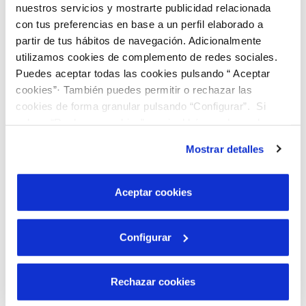
nuestros servicios y mostrarte publicidad relacionada
con tus preferencias en base a un perfil elaborado a
Garantir la igualtat i la
Conscienciar la
partir de tus hábitos de navegación. Adicionalmente
diversitat
ciutadania
utilizamos cookies de complemento de redes sociales.
Puedes aceptar todas las cookies pulsando “ Aceptar
cookies”· También puedes permitir o rechazar las
cookies de forma granular pulsando “Configurar”. Si
pulsas “Rechazar cookies”, equivaldrá a rechazar la
instalación de todas las cookies salvo las necesarias que
Mostrar detalles
son indispensables para que el sitio web funcione y que
por tanto no se pueden desactivar. Puedes consultar
Aconseguir zero
más información en nuestra
Política de Cookies
Aceptar cookies
accidents laborals
Configurar
Rechazar cookies