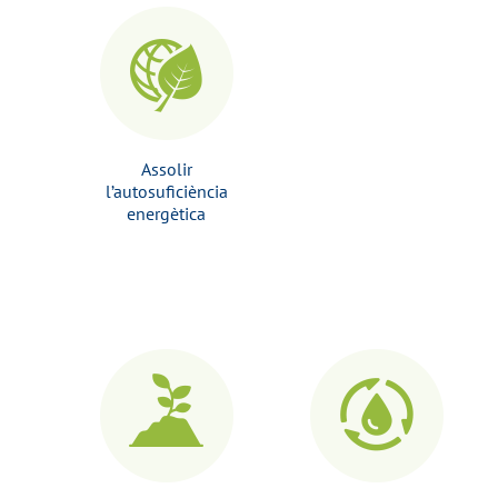
Assolir
l’autosuficiència
energètica