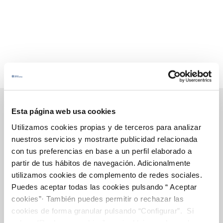
Esta página web usa cookies
Utilizamos cookies propias y de terceros para analizar
Gestions en Línia
nuestros servicios y mostrarte publicidad relacionada
con tus preferencias en base a un perfil elaborado a
partir de tus hábitos de navegación. Adicionalmente
FACTURES, PAGAMENTS I CONSUMS
utilizamos cookies de complemento de redes sociales.
CONTRACTES
Puedes aceptar todas las cookies pulsando “ Aceptar
cookies”· También puedes permitir o rechazar las
MODIFICACIÓ DE DADES
cookies de forma granular pulsando “Configurar”. Si
INCIDENCIES
pulsas “Rechazar cookies”, equivaldrá a rechazar la