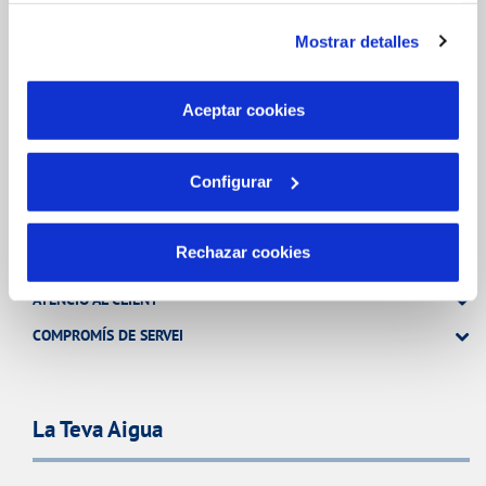
instalación de todas las cookies salvo las necesarias que
Mostrar detalles
son indispensables para que el sitio web funcione y que
TOTES LES GESTIONS
por tanto no se pueden desactivar. Puedes consultar
OTRAS GESTIONES
más información en nuestra
Política de Cookies
Aceptar cookies
Configurar
El Teu Servei
Rechazar cookies
FACTURES I PREUS
ATENCIÓ AL CLIENT
COMPROMÍS DE SERVEI
La Teva Aigua