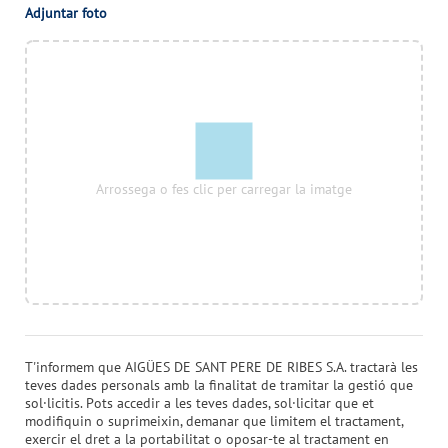
Adjuntar foto
Arrossega o fes clic per carregar la imatge
T'informem que
AIGÜES DE SANT PERE DE RIBES S.A.
tractarà les
teves dades personals amb la finalitat de tramitar la gestió que
sol·licitis. Pots accedir a les teves dades, sol·licitar que et
modifiquin o suprimeixin, demanar que limitem el tractament,
exercir el dret a la portabilitat o oposar-te al tractament en