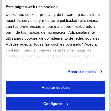
La Teva Aigua
Esta página web usa cookies
Utilizamos cookies propias y de terceros para analizar
EL NOSTRE PAPER EN EL CICLE URBÀ
nuestros servicios y mostrarte publicidad relacionada
QUALITAT
con tus preferencias en base a un perfil elaborado a
partir de tus hábitos de navegación. Adicionalmente
ACTUACIONS A LA XARXA
utilizamos cookies de complemento de redes sociales.
Puedes aceptar todas las cookies pulsando “ Aceptar
CURA DE L'AIGUA
cookies”· También puedes permitir o rechazar las
cookies de forma granular pulsando “Configurar”. Si
pulsas “Rechazar cookies”, equivaldrá a rechazar la
instalación de todas las cookies salvo las necesarias que
Coneix-nos
Mostrar detalles
son indispensables para que el sitio web funcione y que
por tanto no se pueden desactivar. Puedes consultar
más información en nuestra
Política de Cookies
Aceptar cookies
SOBRE NOSALTRES
CODI DE CONDUCTA
Configurar
SISTEMES DE GESTIÓ I CERTIFICATS