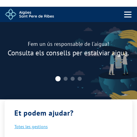
Menu 
Carrusel
Fem un ús responsable de l'aigua!
Consulta els consells per estalviar aigua.
Et podem ajudar?
Totes les gestions