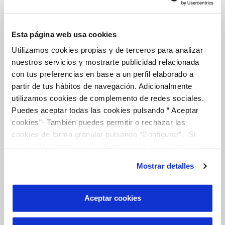
Esta página web usa cookies
La Teva Aigua
Utilizamos cookies propias y de terceros para analizar
nuestros servicios y mostrarte publicidad relacionada
con tus preferencias en base a un perfil elaborado a
EL NOSTRE PAPER EN EL CICLE URBÀ
partir de tus hábitos de navegación. Adicionalmente
QUALITAT
utilizamos cookies de complemento de redes sociales.
Puedes aceptar todas las cookies pulsando “ Aceptar
ACTUACIONS A LA XARXA
cookies”· También puedes permitir o rechazar las
cookies de forma granular pulsando “Configurar”. Si
CURA DE L'AIGUA
pulsas “Rechazar cookies”, equivaldrá a rechazar la
instalación de todas las cookies salvo las necesarias que
Mostrar detalles
son indispensables para que el sitio web funcione y que
por tanto no se pueden desactivar. Puedes consultar
Coneix-nos
más información en nuestra
Política de Cookies
Aceptar cookies
SOBRE NOSALTRES