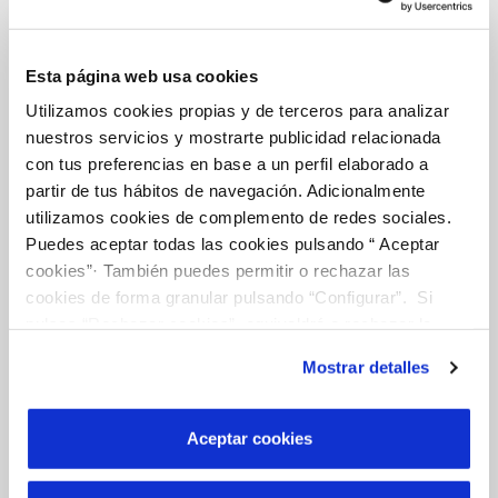
Esta página web usa cookies
La Teva Aigua
Utilizamos cookies propias y de terceros para analizar
nuestros servicios y mostrarte publicidad relacionada
con tus preferencias en base a un perfil elaborado a
EL NOSTRE PAPER EN EL CICLE URBÀ
partir de tus hábitos de navegación. Adicionalmente
QUALITAT
utilizamos cookies de complemento de redes sociales.
Puedes aceptar todas las cookies pulsando “ Aceptar
ACTUACIONS A LA XARXA
cookies”· También puedes permitir o rechazar las
cookies de forma granular pulsando “Configurar”. Si
CURA DE L'AIGUA
pulsas “Rechazar cookies”, equivaldrá a rechazar la
instalación de todas las cookies salvo las necesarias que
Mostrar detalles
son indispensables para que el sitio web funcione y que
por tanto no se pueden desactivar. Puedes consultar
Coneix-nos
más información en nuestra
Política de Cookies
Aceptar cookies
SOBRE NOSALTRES