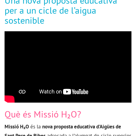
Una nova proposta educativa
per a un cicle de l’aigua
sostenible
Què és Missió H₂O?
Missió H₂O
és la
nova proposta educativa d'Aigües de
Sant Pere de Ribes
adreçada a l’alumnat de cicle superior