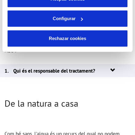
Orgànica 3/2018, de 5 de desembre, de protecció de
dades personals i garantia dels drets digitals, et oferim a
Configurar
continuació la informació relativa al tractament de les
teves dades personals obtingudes o recollides a través
Rechazar cookies
del formulari de participació al programa escolar “Missió
H2O”.
1. Qui és el responsable del tractament?
De la natura a casa
Com bé saps, l'aigua és un recurs del qual no podem