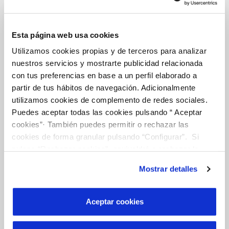
Esta página web usa cookies
La Teva Aigua
Utilizamos cookies propias y de terceros para analizar
nuestros servicios y mostrarte publicidad relacionada
con tus preferencias en base a un perfil elaborado a
EL NOSTRE PAPER EN EL CICLE URBÀ
partir de tus hábitos de navegación. Adicionalmente
QUALITAT
utilizamos cookies de complemento de redes sociales.
Puedes aceptar todas las cookies pulsando “ Aceptar
ACTUACIONS A LA XARXA
cookies”· También puedes permitir o rechazar las
cookies de forma granular pulsando “Configurar”. Si
CURA DE L'AIGUA
pulsas “Rechazar cookies”, equivaldrá a rechazar la
instalación de todas las cookies salvo las necesarias que
Mostrar detalles
son indispensables para que el sitio web funcione y que
por tanto no se pueden desactivar. Puedes consultar
Coneix-nos
más información en nuestra
Política de Cookies
Aceptar cookies
SOBRE NOSALTRES