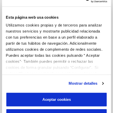
Esta página web usa cookies
La Teva Aigua
Utilizamos cookies propias y de terceros para analizar
nuestros servicios y mostrarte publicidad relacionada
con tus preferencias en base a un perfil elaborado a
EL NOSTRE PAPER EN EL CICLE URBÀ
partir de tus hábitos de navegación. Adicionalmente
QUALITAT
utilizamos cookies de complemento de redes sociales.
Puedes aceptar todas las cookies pulsando “ Aceptar
ACTUACIONS A LA XARXA
cookies”· También puedes permitir o rechazar las
cookies de forma granular pulsando “Configurar”. Si
CURA DE L'AIGUA
pulsas “Rechazar cookies”, equivaldrá a rechazar la
instalación de todas las cookies salvo las necesarias que
Mostrar detalles
son indispensables para que el sitio web funcione y que
por tanto no se pueden desactivar. Puedes consultar
Coneix-nos
más información en nuestra
Política de Cookies
Aceptar cookies
SOBRE NOSALTRES